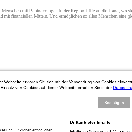
en Menschen mit Behinderungen in der Region Hilfe an die Hand, wo sie 
 mit finanziellen Mitteln. Und ermöglichen so allen Menschen eine glei
eren zusammen.
r Webseite erklären Sie sich mit der Verwendung von Cookies einversta
Einsatz von Cookies auf dieser Webseite erhalten Sie in der
Datenschu
Bestätigen
n
Drittanbieter-Inhalte
ildungsprojektes für Kinder im Autismus Spektrum und spendet auch in
vices und Funktionen ermöglichen,
Inhalte von Dritten wie z.B. Videos v