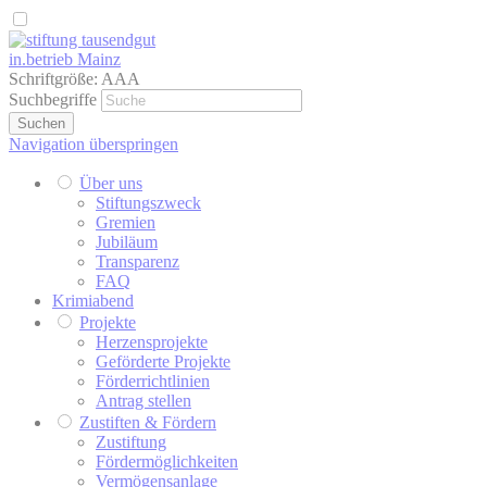
in.betrieb Mainz
Schriftgröße:
A
A
A
Suchbegriffe
Suchen
Navigation überspringen
Über uns
Stiftungszweck
Gremien
Jubiläum
Transparenz
FAQ
Krimiabend
Projekte
Herzensprojekte
Geförderte Projekte
Förderrichtlinien
Antrag stellen
Zustiften & Fördern
Zustiftung
Fördermöglichkeiten
Vermögensanlage