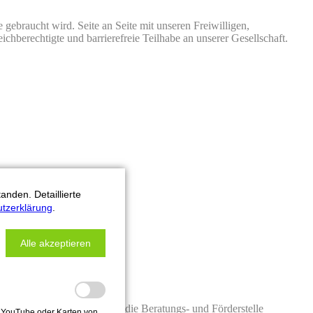
gebraucht wird. Seite an Seite mit unseren Freiwilligen,
chberechtigte und barrierefreie Teilhabe an unserer Gesellschaft.
nden. Detaillierte
tzerklärung
.
Alle akzeptieren
 diesem Jahr mit 3.500€ an die Beratungs- und Förderstelle
on YouTube oder Karten von