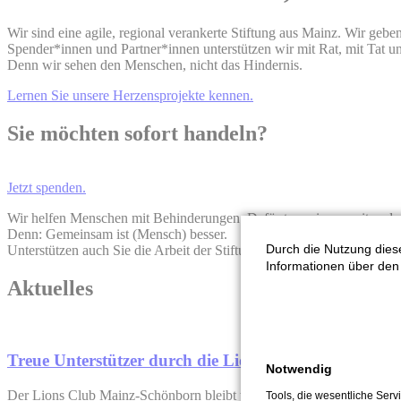
Wir sind eine agile, regional verankerte Stiftung aus Mainz. Wir geb
Spender*innen und Partner*innen unterstützen wir mit Rat, mit Tat und
Denn wir sehen den Menschen, nicht das Hindernis.
Lernen Sie unsere Herzensprojekte kennen.
Sie möchten sofort handeln?
Jetzt spenden.
Wir helfen Menschen mit Behinderungen. Dafür tun wir uns mit and
Denn: Gemeinsam ist (Mensch) besser.
Durch die Nutzung diese
Unterstützen auch Sie die Arbeit der Stiftung.
Informationen über den 
Aktuelles
Treue Unterstützer durch die Lions Mainz-Schönbor
Notwendig
Der Lions Club Mainz-Schönborn bleibt treuer Unterstützer unseres B
Tools, die wesentliche Ser